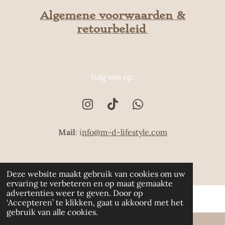
Algemene voorwaarden &
retourbeleid
Volg ons op:
I
T
W
n
i
h
Mail
: i
nfo@m-d-lifestyle.com
s
k
a
t
T
t
a
o
s
© 2021 - 2025
Www.m-d-lifestyle.com
g
k
A
Deze website maakt gebruik van cookies om uw
r
p
ervaring te verbeteren en op maat gemaakte
a
p
advertenties weer te geven. Door op
‘Accepteren’ te klikken, gaat u akkoord met het
m
gebruik van alle cookies.