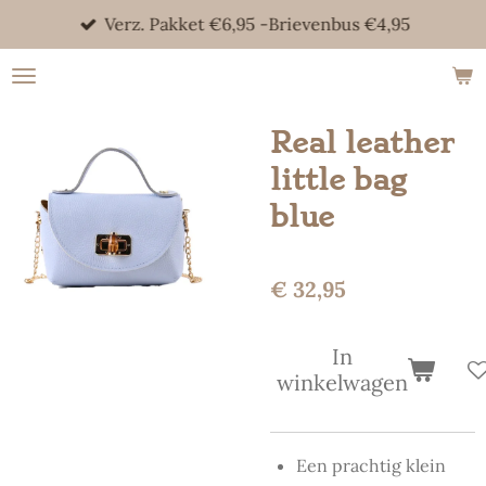
Verz. Pakket €6,95 -Brievenbus €4,95
Ga
direct
naar
de
Real leather
hoofdinhoud
little bag
blue
€ 32,95
In
winkelwagen
Een prachtig klein